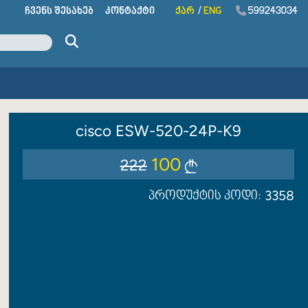
ᲩᲕᲔᲜᲡ ᲨᲔᲡᲐᲮᲔᲑ
ᲙᲝᲜᲢᲐᲥᲢᲘ
ᲥᲐᲠ
/
ENG
599243034
cisco ESW-520-24P-K9
100
222
3358
პროდუქტის კოდი: